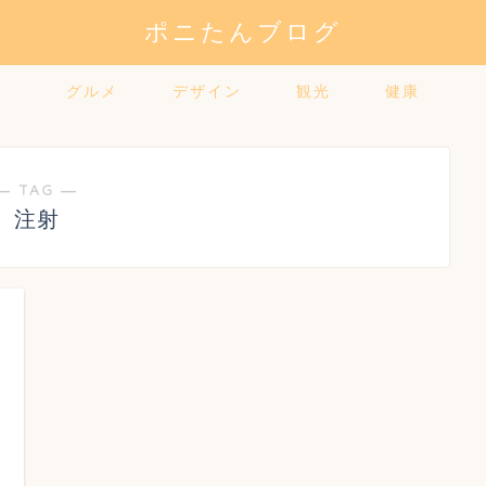
ポニたんブログ
グルメ
デザイン
観光
健康
― TAG ―
注射