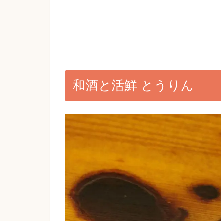
和酒と活鮮 とうりん