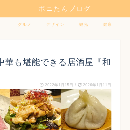
ポニたんブログ
グルメ
デザイン
観光
健康
中華も堪能できる居酒屋『和
2022年1月15日
/
2026年1月11日