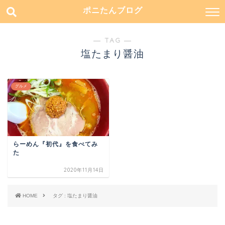
ポニたんブログ
― TAG ―
塩たまり醤油
グルメ
らーめん『初代』を食べてみ
た
2020年11月14日
HOME
タグ : 塩たまり醤油