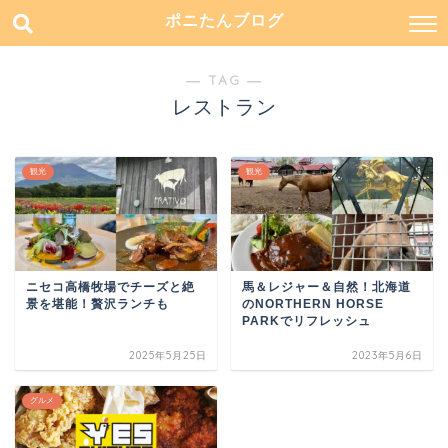
ポニたんブログ
― TAG ―
レストラン
観光
観光
ニセコ高橋牧場でチーズと絶
馬＆レジャー＆自然！北海道
景を堪能！贅沢ランチも
のNORTHERN HORSE
PARKでリフレッシュ
2025年5月25日
2023年5月6日
グルメ