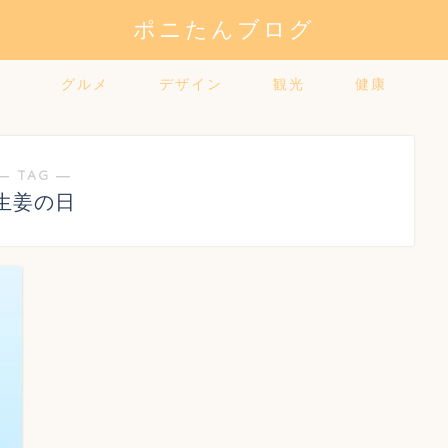
ポニたんブログ
グルメ
デザイン
観光
健康
― TAG ―
生姜の日