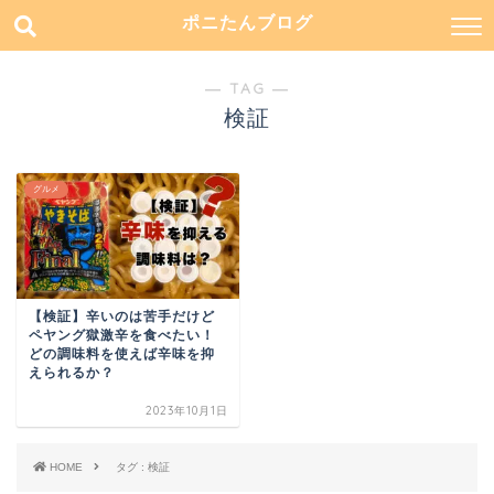
ポニたんブログ
― TAG ―
検証
グルメ
【検証】辛いのは苦手だけど
ペヤング獄激辛を食べたい！
どの調味料を使えば辛味を抑
えられるか？
2023年10月1日
HOME
タグ : 検証