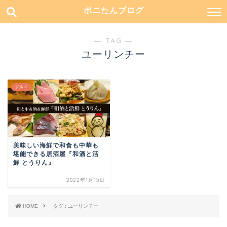
ポニたんブログ
― TAG ―
ユーリンチー
グルメ
美味しい海鮮で和食も中華も
堪能できる居酒屋『和酒と活
鮮 とうりん』
2022年1月15日
HOME
タグ : ユーリンチー