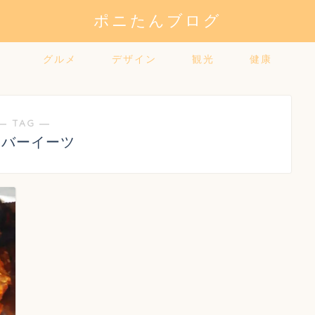
ポニたんブログ
グルメ
デザイン
観光
健康
― TAG ―
ーバーイーツ