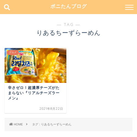
ポニたんブログ
― TAG ―
りあるちーずらーめん
グルメ
辛さゼロ！超濃厚チーズがた
まらない『リアルチーズラー
メン』
2021年8月22日
HOME
タグ : りあるちーずらーめん