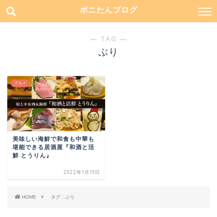
ポニたんブログ
― TAG ―
ぶり
グルメ
美味しい海鮮で和食も中華も
堪能できる居酒屋『和酒と活
鮮 とうりん』
2022年1月15日
HOME
タグ : ぶり