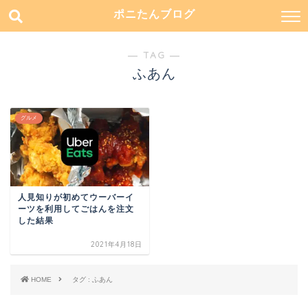
ポニたんブログ
― TAG ―
ふあん
グルメ
人見知りが初めてウーバーイ
ーツを利用してごはんを注文
した結果
2021年4月18日
HOME
タグ : ふあん