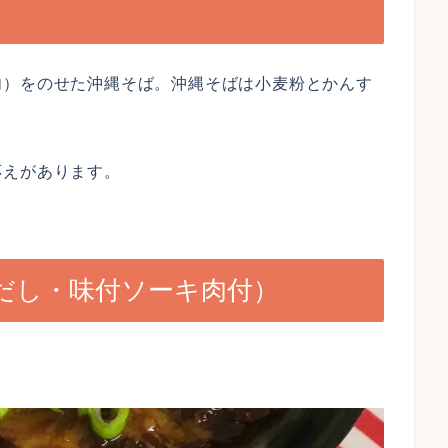
肉）をのせた沖縄そば。沖縄そばは小麦粉とかんす
応えがあります。
だし・味付ソーキ肉付）