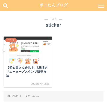
ポニたんブログ
― TAG ―
sticker
デザイン
【初心者さん必見！】LINEク
リエーターズスタンプ販売方
法
2020年7月25日
HOME
タグ : sticker