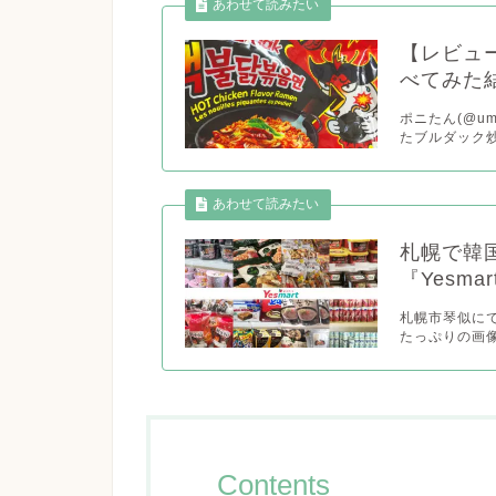
【レビュ
べてみた
ポニたん(@um
たブルダック炒
札幌で韓
『Yesm
札幌市琴似にで
たっぷりの画像
Contents