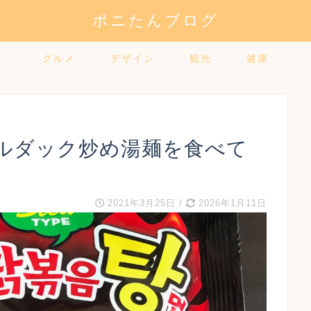
ポニたんブログ
グルメ
デザイン
観光
健康
ルダック炒め湯麺を食べて
2021年3月25日
/
2026年1月11日