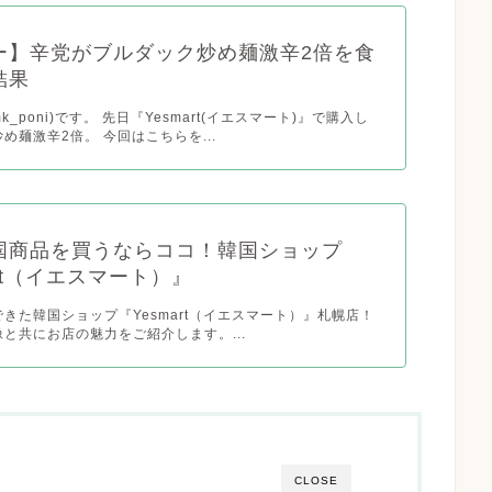
ー】辛党がブルダック炒め麺激辛2倍を食
結果
k_poni)です。 先日『Yesmart(イエスマート)』で購入し
め麺激辛2倍。 今回はこちらを...
国商品を買うならココ！韓国ショップ
art（イエスマート）』
きた韓国ショップ『Yesmart（イエスマート）』札幌店！
と共にお店の魅力をご紹介します。...
CLOSE