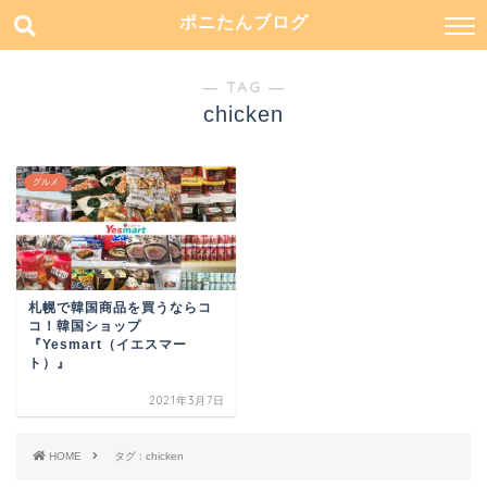
ポニたんブログ
― TAG ―
chicken
グルメ
札幌で韓国商品を買うならコ
コ！韓国ショップ
『Yesmart（イエスマー
ト）』
2021年3月7日
HOME
タグ : chicken