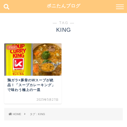
ポニたんブログ
― TAG ―
KING
グルメ
鶏ガラ×豚骨のWスープが絶
品！「スープカレーキング」
で味わう極上の一皿
2025年5月27日
HOME
タグ : KING