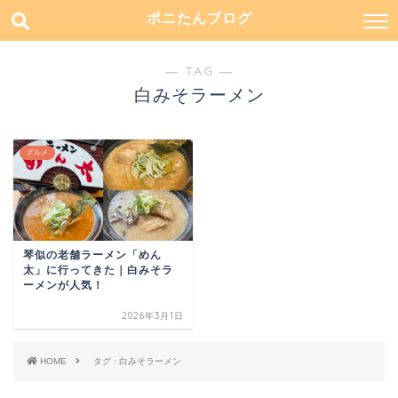
ポニたんブログ
― TAG ―
白みそラーメン
グルメ
琴似の老舗ラーメン「めん
太」に行ってきた｜白みそラ
ーメンが人気！
2026年3月1日
HOME
タグ : 白みそラーメン