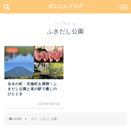
ポニたんブログ
― TAG ―
ふきだし公園
グルメ
名水の町・京極町を満喫！ふ
きだし公園と道の駅で癒しの
ひととき
2025年5月25日
HOME
タグ : ふきだし公園